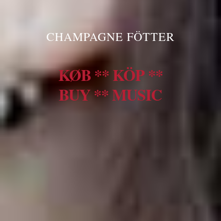
CHAMPAGNE FÖTTER
KØB ** KÖP **
BUY ** MUSIC